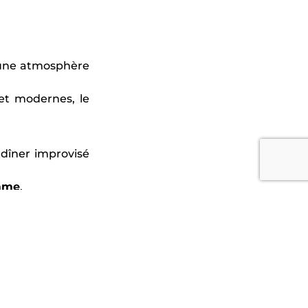
 une atmosphère
et modernes, le
 dîner improvisé
amme
.
 mémorable.