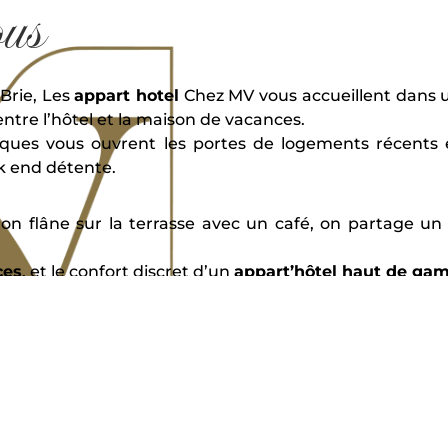
ous
Brie, Les
appart hotel
Chez MV vous accueillent dans
ntre l’hôtel et la maison de vacances.
piques vous ouvrent les portes de logements récents 
k end détente.
, on flâne sur la terrasse avec un café, on partage un
ces
, et le confort discret d’un
appart’hôtel haut de g
e écoute pour que votre
séjour à La Ferté-Gaucher
soit