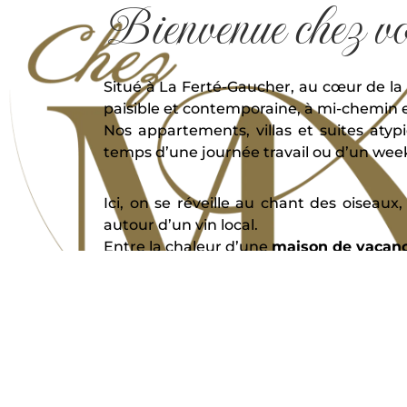
Bienvenue chez v
Situé à La Ferté-Gaucher, au cœur de la 
paisible et contemporaine, à mi-chemin e
Nos appartements, villas et suites aty
temps d’une journée travail ou d’un wee
Ici, on se réveille au chant des oiseaux
autour d’un vin local.
Entre la chaleur d’une
maison de vacan
Notre équipe de conciergerie est à votr
Nos appartements