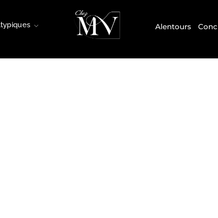
Atypiques
Alentours
Conci