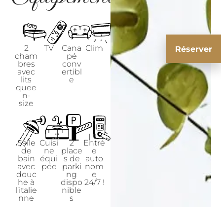
2
TV
Cana
Clim
Réserver
cham
pé
bres
conv
avec
ertibl
lits
e
quee
n-
size
Salle
Cuisi
2
Entré
de
ne
place
e
bain
équi
s de
auto
avec
pée
parki
nom
douc
ng
e
he à
dispo
24/7 !
l’italie
nible
nne
s