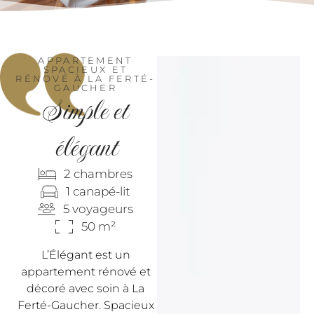
APPARTEMENT
SPACIEUX ET
RÉNOVÉ À LA FERTÉ-
GAUCHER
Simple
et
élégant
2 chambres
1 canapé-lit
5 voyageurs
50 m²
L’Élégant est un
appartement rénové et
décoré avec soin à La
Ferté-Gaucher. Spacieux