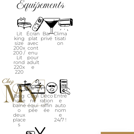
Equipements
Lit
Écran
Bar
Clima
king
plat
privé
tisati
size
avec
on
200x
cont
200 /
enu
Lit
pour
rond
adult
220x
e
220
Baig
Cuisi
Déco
Entré
noire
ne
ration
e
balné
équi
raffin
auto
o
pée
ée
nom
deux
e
place
24/7 !
s