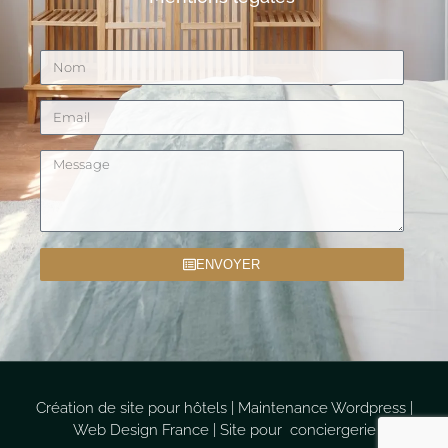
ENVOYER
Création de site pour hôtels
|
Maintenance Wordpress
|
Web Design France
|
Site pour conciergerie