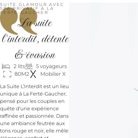
SUITE GLAMOUR AVEC
SPA PRIVATIF À LA
FERTÉ-GAUCHER
La
suite
l'interdit,
détente
&
évasion
2 lits
5 voyageurs
80M2
Mobilier X
La Suite L’Interdit est un lieu
unique à La Ferté-Gaucher,
pensé pour les couples en
quête d’une expérience
raffinée et passionnée. Dans
une ambiance feutrée aux
tons rouge et noir, elle mêle