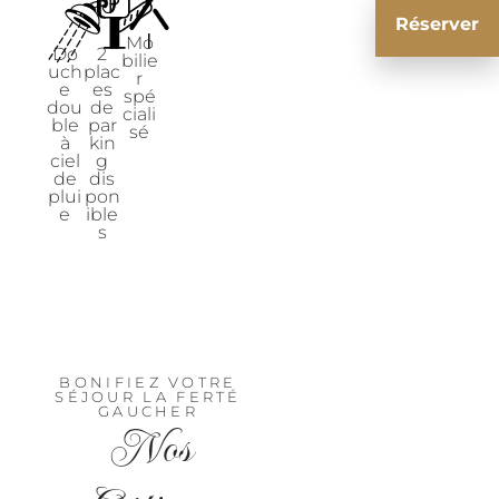
Réserver
Mo
Do
2
bilie
uch
plac
r
e
es
spé
dou
de
ciali
ble
par
sé
à
kin
ciel
g
de
dis
plui
pon
e
ible
s
BONIFIEZ VOTRE
SÉJOUR LA FERTÉ
GAUCHER
Nos