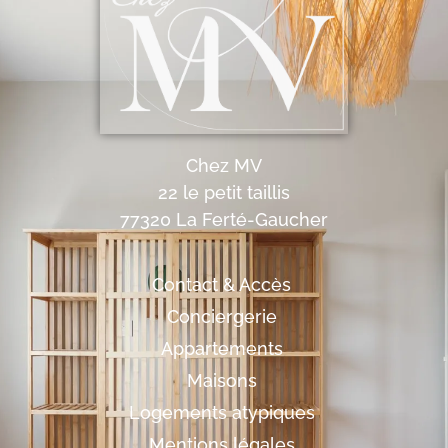
Chez MV
22 le petit taillis
77320 La Ferté-Gaucher
Contact & Accès
Conciergerie
Appartements
Maisons
Logements atypiques
Mentions légales