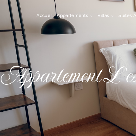
Accueil
Appartements
Villas
Suites 
Appartement
L'es