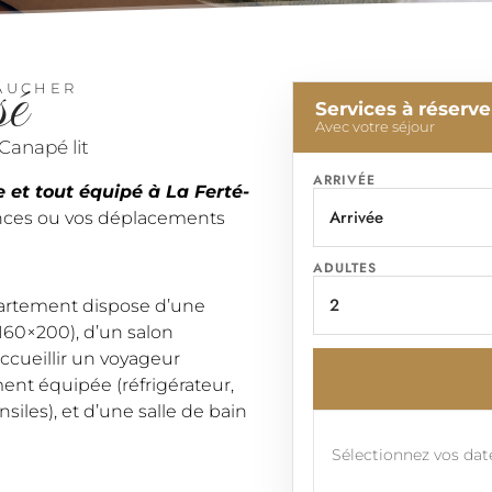
sé
GAUCHER
Services à réserve
Avec votre séjour
Canapé lit
ARRIVÉE
et tout équipé à La Ferté-
cances ou vos déplacements
ADULTES
partement dispose d’une
160×200), d’un salon
cueillir un voyageur
ent équipée (réfrigérateur,
nsiles), et d’une salle de bain
Sélectionnez vos date