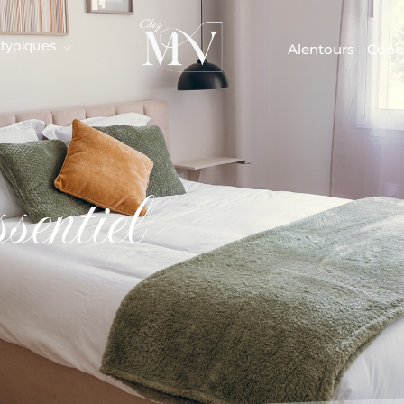
Atypiques
Alentours
Conci
sentiel