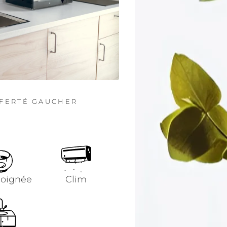
 FERTÉ GAUCHER
soignée
Clim