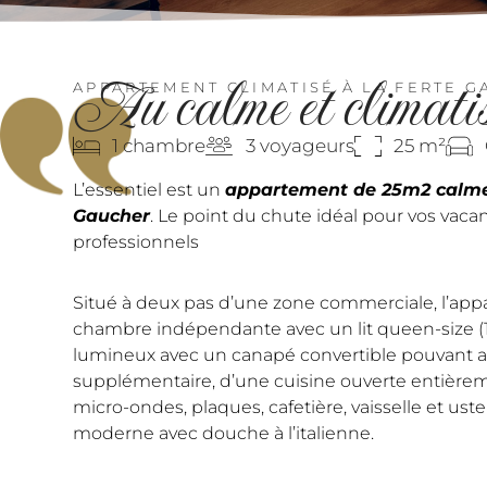
Au
calme
et
climati
APPARTEMENT CLIMATISÉ À LA FERTE 
1 chambre
3 voyageurs
25 m²
L’essentiel est un
appartement de 25m2 calme 
Gaucher
. Le point du chute idéal pour vos va
professionnels
Situé à deux pas d’une zone commerciale, l’ap
chambre indépendante avec un lit queen-size (
lumineux avec un canapé convertible pouvant ac
supplémentaire, d’une cuisine ouverte entièrem
micro-ondes, plaques, cafetière, vaisselle et uste
moderne avec douche à l’italienne.